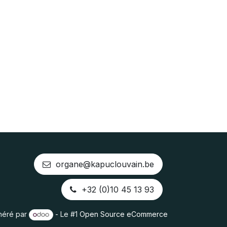
organe@kapuclouvain.be
+32 (0)10 45 13 93
néré par
- Le #1
Open Source eCommerce