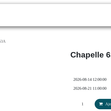
 63A
Chapelle 
Aj